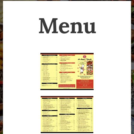
M
e
nu